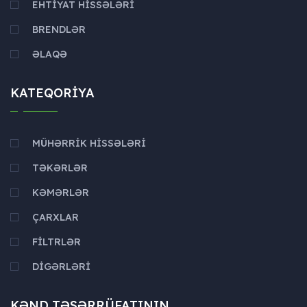
EHTIYAT HISSƏLƏRI
BRENDLƏR
ƏLAQƏ
KATEQORIYA
MÜHƏRRIK HISSƏLƏRI
TƏKƏRLƏR
KƏMƏRLƏR
ÇARXLAR
FILTRLƏR
DIGƏRLƏRI
KƏND TƏSƏRRÜFATININ