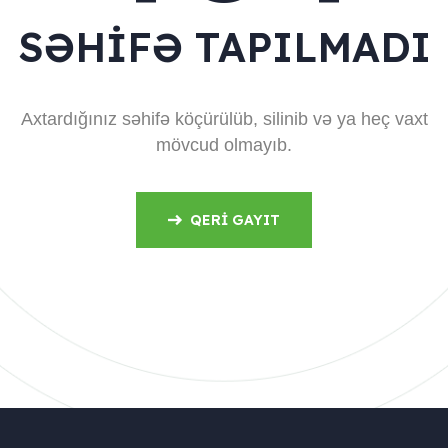
SƏHIFƏ TAPILMADI
Axtardığınız səhifə köçürülüb, silinib və ya heç vaxt
mövcud olmayıb.
QERI GAYIT