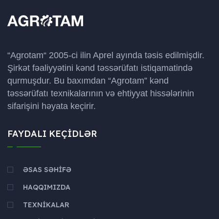
“Agrotam“ 2005-ci ilin Aprel ayında təsis edilmişdir.
Şirkət fəaliyyətini kənd təssərüfatı istiqamatində
qurmuşdur. Bu baxımdan “Agrotam” kənd
təssərüfatı texnikalarının və ehtiyyat hissələrinin
sifarişini həyata keçirir.
FAYDALI KEÇIDLƏR
ƏSAS SƏHIFƏ
HAQQIMIZDA
TEXNIKALAR