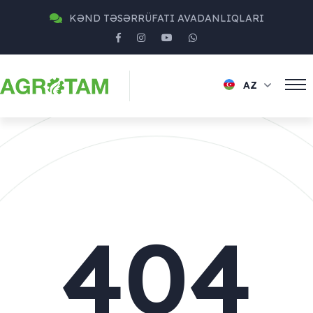
KƏND TƏSƏRRÜFATI AVADANLIQLARI
AZ
404