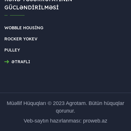
GÜCLƏNDIRILMƏSI
WOBBLE HOUSING
ROCKER YOKEV
PULLEY
ƏTRAFLI
Müəllif Hüquqları © 2023 Agrotam. Bütün hüquqlar
qorunur.
Veb-saytın hazırlanması: proweb.az