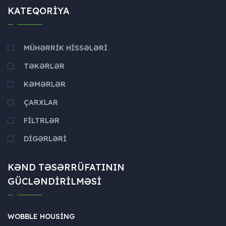
KATEQORIYA
MÜHƏRRIK HISSƏLƏRI
TƏKƏRLƏR
KƏMƏRLƏR
ÇARXLAR
FILTRLƏR
DIGƏRLƏRI
KƏND TƏSƏRRÜFATININ
GÜCLƏNDIRILMƏSI
WOBBLE HOUSING