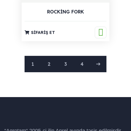
ROCKING FORK
SIFARIŞ ET
1
2
3
4
“Agrotam“ 2005-ci ilin Aprel ayında təsis edilmişdir.