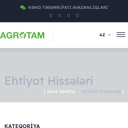
KƏND TƏSƏRRÜFATI AVADANLIQLARI
AZ
Ehtiyat Hissələri
ƏSAS SƏHIFƏ
EHTIYAT HISSƏLƏRI
KATEQORIYA