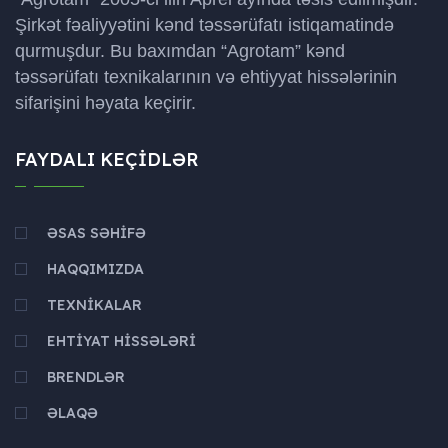
Şirkət fəaliyyətini kənd təssərüfatı istiqamatində
qurmuşdur. Bu baxımdan “Agrotam” kənd
təssərüfatı texnikalarının və ehtiyyat hissələrinin
sifarişini həyata keçirir.
FAYDALI KEÇIDLƏR
ƏSAS SƏHIFƏ
HAQQIMIZDA
TEXNIKALAR
EHTIYAT HISSƏLƏRI
BRENDLƏR
ƏLAQƏ